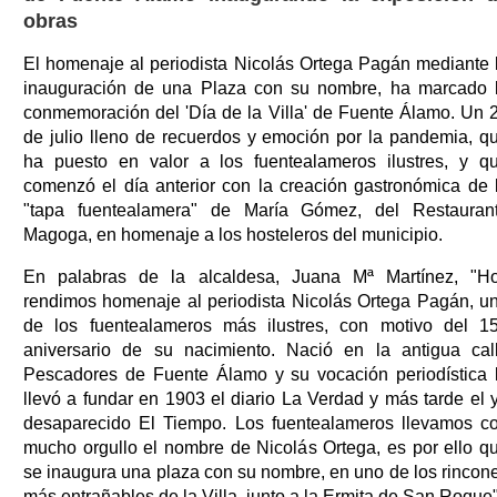
obras
El homenaje al periodista Nicolás Ortega Pagán mediante 
inauguración de una Plaza con su nombre, ha marcado 
conmemoración del 'Día de la Villa' de Fuente Álamo. Un 
de julio lleno de recuerdos y emoción por la pandemia, q
ha puesto en valor a los fuentealameros ilustres, y q
comenzó el día anterior con la creación gastronómica de 
"tapa fuentealamera" de María Gómez, del Restauran
Magoga, en homenaje a los hosteleros del municipio.
En palabras de la alcaldesa, Juana Mª Martínez, "H
rendimos homenaje al periodista Nicolás Ortega Pagán, u
de los fuentealameros más ilustres, con motivo del 1
aniversario de su nacimiento. Nació en la antigua cal
Pescadores de Fuente Álamo y su vocación periodística 
llevó a fundar en 1903 el diario La Verdad y más tarde el 
desaparecido El Tiempo. Los fuentealameros llevamos c
mucho orgullo el nombre de Nicolás Ortega, es por ello q
se inaugura una plaza con su nombre, en uno de los rincon
más entrañables de la Villa, junto a la Ermita de San Roque"