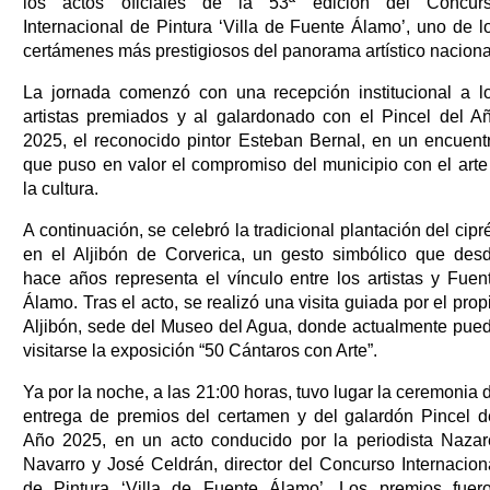
los actos oficiales de la 53ª edición del Concur
Internacional de Pintura ‘Villa de Fuente Álamo’, uno de l
certámenes más prestigiosos del panorama artístico naciona
La jornada comenzó con una recepción institucional a l
artistas premiados y al galardonado con el Pincel del A
2025, el reconocido pintor Esteban Bernal, en un encuent
que puso en valor el compromiso del municipio con el arte
la cultura.
A continuación, se celebró la tradicional plantación del cipr
en el Aljibón de Corverica, un gesto simbólico que des
hace años representa el vínculo entre los artistas y Fuen
Álamo. Tras el acto, se realizó una visita guiada por el prop
Aljibón, sede del Museo del Agua, donde actualmente pue
visitarse la exposición “50 Cántaros con Arte”.
Ya por la noche, a las 21:00 horas, tuvo lugar la ceremonia 
entrega de premios del certamen y del galardón Pincel d
Año 2025, en un acto conducido por la periodista Nazar
Navarro y José Celdrán, director del Concurso Internacion
de Pintura ‘Villa de Fuente Álamo’. Los premios fuer