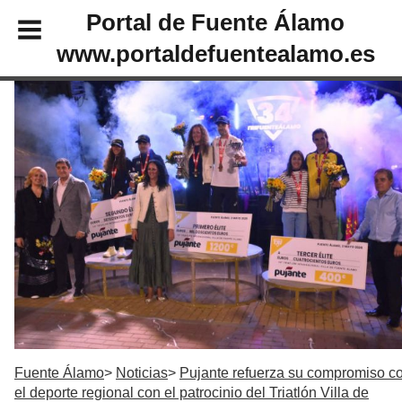
Portal de Fuente Álamo
www.portaldefuentealamo.es
Fuente Álamo
Noticias
Pujante refuerza su compromiso c
el deporte regional con el patrocinio del Triatlón Villa de