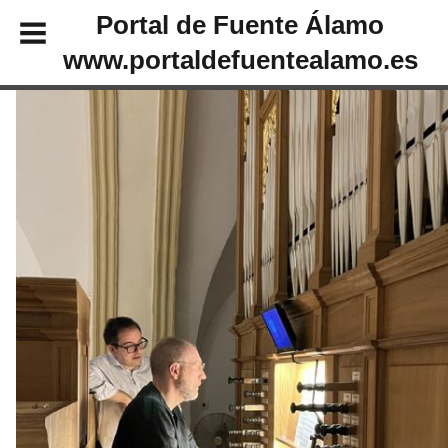
Portal de Fuente Álamo
www.portaldefuentealamo.es